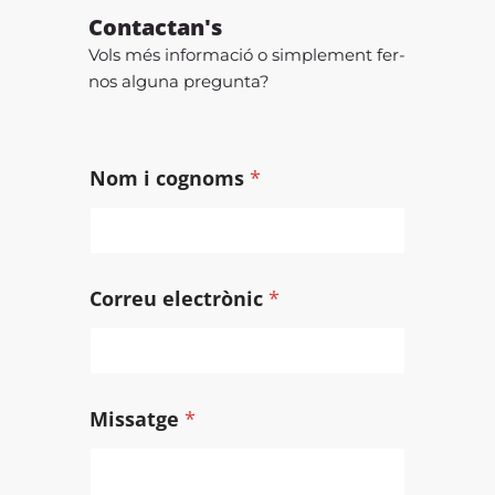
Contactan's
Vols més informació o simplement fer-
nos alguna pregunta?
Nom i cognoms
*
e
Correu electrònic
*
l
e
c
t
r
Missatge
*
ò
n
i
c