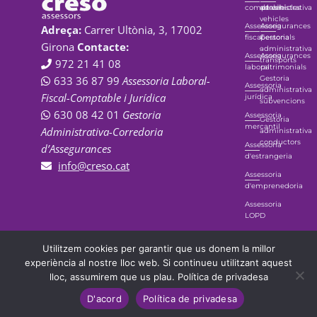
comptable
administrativa
de vehicles
vehicles
Assessoria
Assegurances
Adreça:
Carrer Ultònia, 3, 17002
fiscal
Gestoria
personals
Girona
Contacte:
administrativa
Assessoria
Assegurances
transports
972 21 41 08
laboral
patrimonials
Gestoria
633 36 87 99
Assessoria Laboral-
Assessoria
administrativa
Fiscal-Comptable i Jurídica
jurídica
subvencions
630 08 42 01
Gestoria
Assessoria
Gestoria
mercantil
Administrativa-Corredoria
administrativa
conductors
Assessoria
d’Assegurances
d'estrangeria
info@creso.cat
Assessoria
d'emprenedoria
Assessoria
LOPD
Política de privacidad
©
2026
Creso
Utilitzem cookies per garantir que us donem la millor
Assessors. Tots els
/
Aviso Legal
/
Política
experiència al nostre lloc web. Si continueu utilitzant aquest
drets reservats
de cookies
lloc, assumirem que us plau.
Política de privadesa
D'acord
Política de privadesa