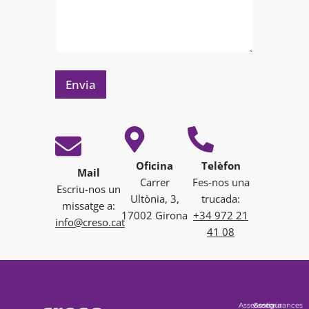
e
l
e
c
t
r
Envia
ò
n
i
c
C
Oficina
Telèfon
o
Mail
Carrer
Fes-nos una
r
Escriu-nos un
r
Ultònia, 3,
trucada:
missatge a:
e
17002 Girona
+34 972 21
info@creso.cat
u
41 08
Assessoria
Gestoria
Assegurances