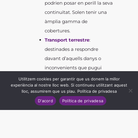
podrien posar en perill la seva
continuïtat. Solen tenir una
àmplia gamma de
cobertures.
Transport terrestr
e
:
destinades a respondre
davant d’aquells danys o
inconvenients que pugui
patir una mercaderia durant
Utilitzem cookies per garantir que us donem la millor
experiència al nostre lloc web. Si continueu utilitzant aquest
el trajecte realitzat entre la
lloc, assumirem que us plau.
Política de privadesa
seva càrrega i descàrrega en
D'acord
Política de privadesa
el destí estimat.