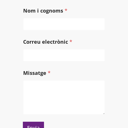
Nom i cognoms
*
*
Correu electrònic
*
*
i
Missatge
*
Envia