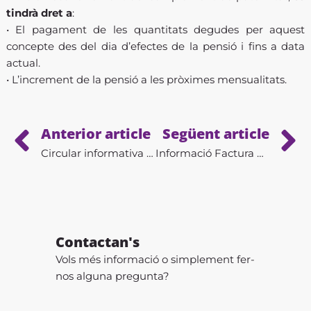
tindrà dret a
:
• El pagament de les quantitats degudes per aquest
concepte des del dia d’efectes de la pensió i fins a data
actual.
• L’increment de la pensió a les pròximes mensualitats.
Prev
Anterior article
Següent article
Circular informativa sobre el registre horari i el servei de prevenció aliè i la seva obligatorietat
Informació Factura Electrònica
Contactan's
Vols més informació o simplement fer-
nos alguna pregunta?