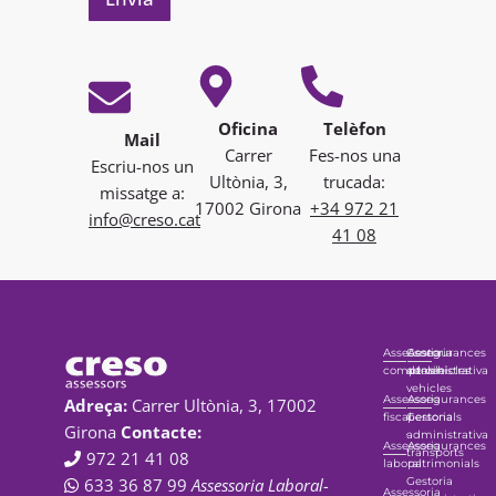
Oficina
Telèfon
Mail
Carrer
Fes-nos una
Escriu-nos un
Ultònia, 3,
trucada:
missatge a:
17002 Girona
+34 972 21
info@creso.cat
41 08
Assessoria
Gestoria
Assegurances
comptable
administrativa
de vehicles
vehicles
Assessoria
Assegurances
Adreça:
Carrer Ultònia, 3, 17002
fiscal
Gestoria
personals
Girona
Contacte:
administrativa
Assessoria
Assegurances
transports
972 21 41 08
laboral
patrimonials
Gestoria
633 36 87 99
Assessoria Laboral-
Assessoria